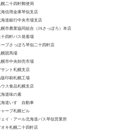
札幌二十四軒郵便局
北海信用金庫琴似支店
北海道銀行中央市場支店
札幌市農業協同組合（JAさっぽろ）本店
二十四軒バス発着場
コープさっぽろ琴似二十四軒店
札幌競馬場
札幌市中央卸売市場
デサント札幌支店
凸版印刷札幌工場
ハウス食品札幌支店
北海道味の素
北海道いすゞ自動車
シャープ札幌ビル
ジェイ・アール北海道バス琴似営業所
アオキ札幌二十四軒店