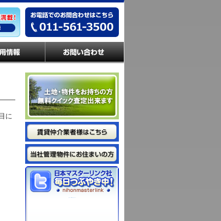
目に
@nihonmasterlink からのツイート