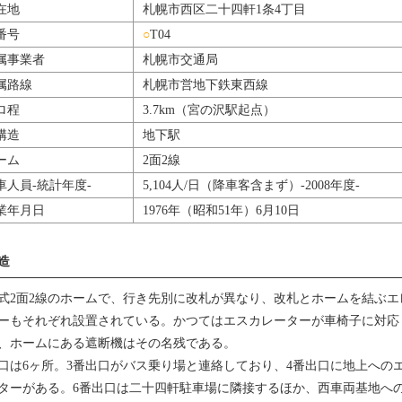
在地
札幌市西区二十四軒1条4丁目
番号
○
T04
属事業者
札幌市交通局
属路線
札幌市営地下鉄東西線
ロ程
3.7km（宮の沢駅起点）
構造
地下駅
ーム
2面2線
車人員-統計年度-
5,104人/日（降車客含まず）-2008年度-
業年月日
1976年（昭和51年）6月10日
造
式2面2線のホームで、行き先別に改札が異なり、改札とホームを結ぶエ
ーもそれぞれ設置されている。かつてはエスカレーターが車椅子に対応
、ホームにある遮断機はその名残である。
口は6ヶ所。3番出口がバス乗り場と連絡しており、4番出口に地上への
ターがある。6番出口は二十四軒駐車場に隣接するほか、西車両基地へ