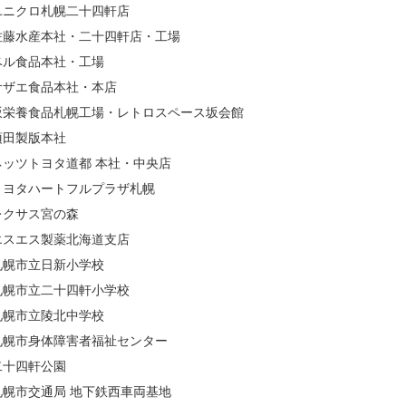
ユニクロ札幌二十四軒店
佐藤水産本社・二十四軒店・工場
ベル食品本社・工場
サザエ食品本社・本店
坂栄養食品札幌工場・レトロスペース坂会館
須田製版本社
ネッツトヨタ道都 本社・中央店
トヨタハートフルプラザ札幌
レクサス宮の森
エスエス製薬北海道支店
札幌市立日新小学校
札幌市立二十四軒小学校
札幌市立陵北中学校
札幌市身体障害者福祉センター
二十四軒公園
札幌市交通局 地下鉄西車両基地