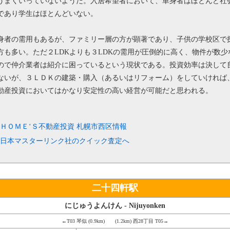
うまくいっていないようだ。入居希望者において、単身者はほとんど社
であり学生はほとんどいない。
身者の需用もあるが、ファミリー層の方が顕著であり、子供の学校区で
方も多い。ただ２LDKよりも３LDKの需用が圧倒的に高く、物件が数少
ので仲介業者は紹介に困っているという現状である。投資効率は決して
ないが、３ＬＤＫの建築・購入（あるいはリフォーム）をしていければ
動産投資においてはかなり安定性の高い経営が可能だと思われる。
ＨＯＭＥ‘Ｓ不動産投資
札幌市西区情報
日本マスターリンク社のクイック査定へ
二十四軒駅
にじゅうよんけん - Nijuyonken
←T03 琴似 (0.9km) (1.2km) 西28丁目 T05→