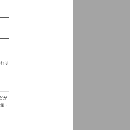
これは
どが
閉鎖・