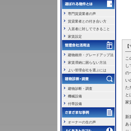
専門賃貸業者の声
賃貸業者との付き合い方
入居者に対してできること
家賃設定
【
建物維持・グレードアップ法
こ
家賃滞納に困らない方法
し
よい管理会社を選ぶには
の
い
た
建物診断・調査
と
機械設備
家
付帯設備
新
オーナーの生の声
あ