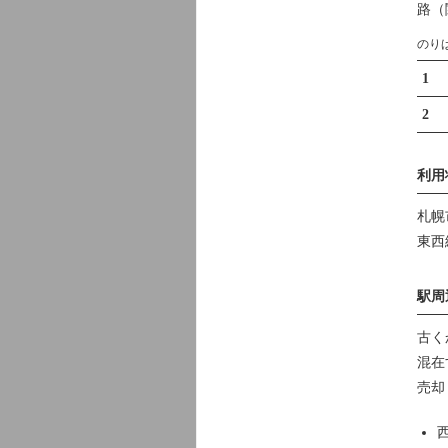
路（
のり
1
2
利用
札幌
東西
駅周
古く
混在
売却