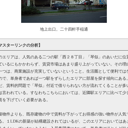
地上出口。二十四軒手稲通
マスターリンクの分析】
のエリアは、人気のある二つの駅「西２８丁目」「琴似」のあいだに位
ているにもかかわらず、賃貸市場はあまり盛り上がっていない。その理
一つは、商業施設が充実していないということ。生活圏として便利では
ので、単身者であれば一つ駅をずらしたエリアに部屋を探す傾向にある
だ、賃料的問題で「琴似」付近で借りられない方が流れてくることが多
は言われている。すなわちこちらにおいては、近隣駅エリアに比べて少
賃を下げていく必要がある。
築物件よりも、既存建物の中で賃料が下がってお得感の強い物件が人気
る。１LDKの新築が結構建設されてはいるが、このエリアにおいてはあ