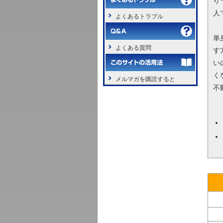
り
人
よくあるトラブル
単
よくある質問
す
い
く
メルマガを購読すると
不