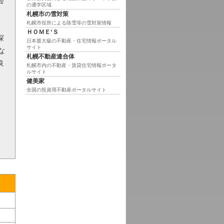
会
の通学区域
札幌市の雪対策
札幌市役所による除雪等の雪対策情報
ＨＯＭＥ‘Ｓ
探
日本最大級の不動産・住宅情報ポータル
サイト
な
札幌不動産連合体
良
札幌市内の不動産・賃貸住宅情報ポータ
ルサイト
、
健美家
全国の投資用不動産ポータルサイト