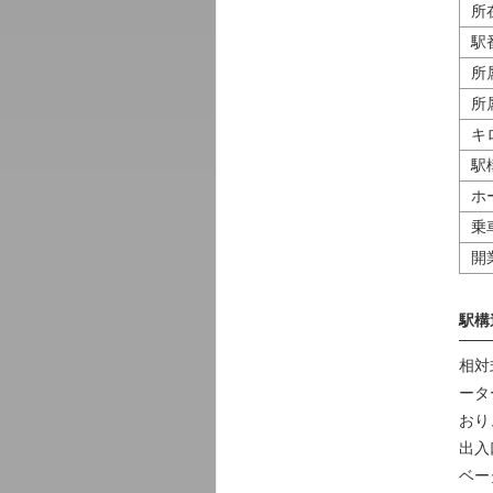
所
駅
所
所
キ
駅
ホ
乗
開
駅構
相対
ータ
おり
出入
ベー