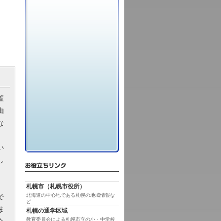
置
由
な
。
い
し
札幌市（札幌市役所）
北海道の中心地である札幌の地域情報な
で
ど
ま
札幌の通学区域
教育委員会による札幌市立の小・中学校