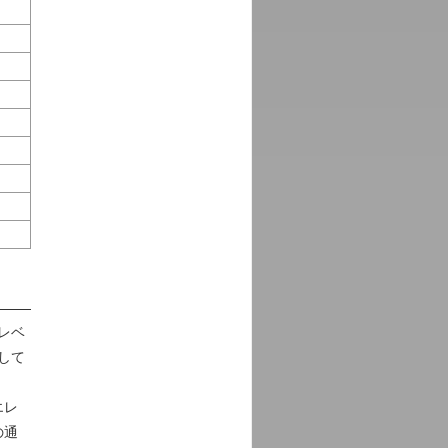
レベ
して
エレ
の通