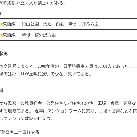
関係者以外立ち入り禁止）がある。
ば
■
東西線
円山公園・大通・白石・新さっぽろ方面
■
東西線
琴似・宮の沢方面
状況
市交通局によると、2008年度の一日平均乗車人員は5,104人であった。
線ではひばりが丘駅に次いで少ない数字である。
辺
から民家・公務員宿舎・公営住宅など住宅地の他、工場・倉庫・商店な
する地域である。 近年はマンションブームに乗り、工場・倉庫などを
しマンション建設が目立つ。
西警察署二十四軒交番